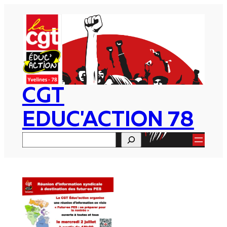
Aller
au
contenu
CGT
EDUC'ACTION 78
Rechercher