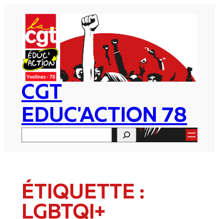
Aller
au
contenu
CGT
EDUC'ACTION 78
Rechercher
ÉTIQUETTE :
LGBTQI+