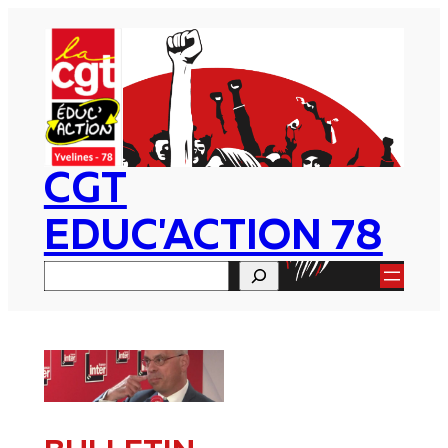
Aller
au
contenu
CGT
EDUC'ACTION 78
Rechercher