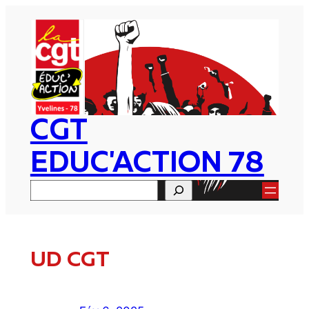
Aller
au
contenu
CGT
EDUC'ACTION 78
Rechercher
UD CGT