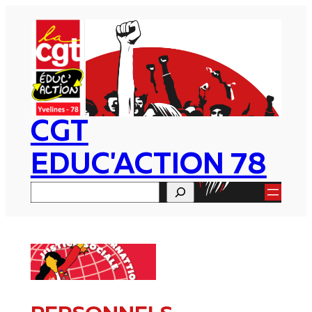
Aller
au
contenu
CGT
EDUC'ACTION 78
Rechercher