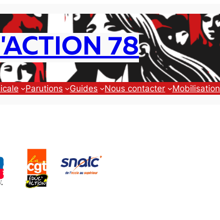
'ACTION 78
icale
Parutions
Guides
Nous contacter
Mobilisatio