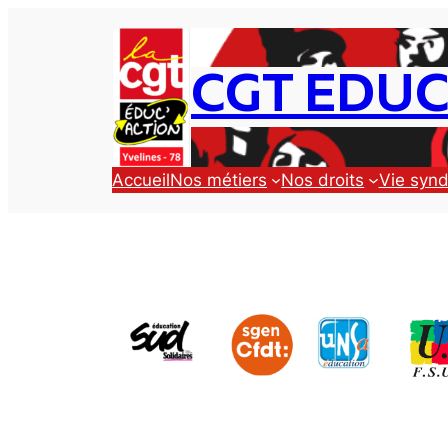
Aller
au
contenu
CGT EDUC
Accueil
Nos métiers
Nos droits
Vie synd