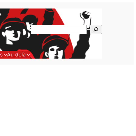
Rechercher
ns
Au delà